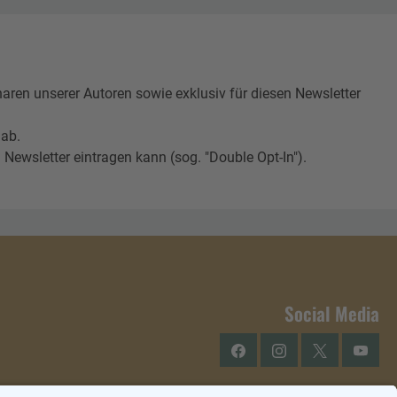
n unserer Autoren sowie exklusiv für diesen Newsletter
 ab.
Newsletter eintragen kann (sog. "Double Opt-In").
Social Media
Facebook
Instagram
Twitter
YouTu