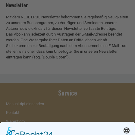
Newsletter
Mit dem NEUE ERDE Newsletter bekommen Sie regelmäßig Neuigkeiten
zu unserem Buchprogramm, zu Vorträgen und Seminaren unserer
Autoren sowie exklusiv für diesen Newsletter verfasste Beiträge.
Das Abo kann jederzeit durch Austragen der E-Mail-Adresse beendet
werden. Eine Weitergabe Ihrer Daten an Dritte lehnen wir ab.
Sie bekommen zur Bestätigung nach dem Abonnement eine E-Mail - so
stellen wir sicher, dass kein Unbefugter Sie in unseren Newsletter
eintragen kann (sog. "Double Opt-In").
Service
Manuskript einsenden
Kontakt
Warenkorb
Konto