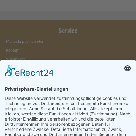
Service
Manuskript einsenden
Kontakt
Warenkorb
Konto
Merkzettel
Mein Wunschzettel
Öffentlicher Wunschzettel
Vertrag widerrufen
Informationen
Impressum & Disclaimer