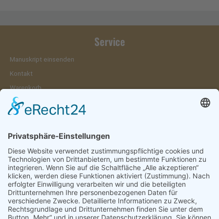
Service
Manuskript einsenden
Kontakt
Warenkorb
Konto
Merkzettel
Mein Wunschzettel
Öffentlicher Wunschzettel
Vertrag widerrufen
Informationen
Impressum & Disclaimer