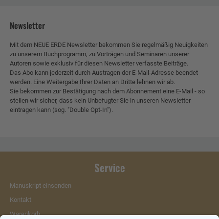
Newsletter
Mit dem NEUE ERDE Newsletter bekommen Sie regelmäßig Neuigkeiten
zu unserem Buchprogramm, zu Vorträgen und Seminaren unserer
Autoren sowie exklusiv für diesen Newsletter verfasste Beiträge.
Das Abo kann jederzeit durch Austragen der E-Mail-Adresse beendet
werden. Eine Weitergabe Ihrer Daten an Dritte lehnen wir ab.
Sie bekommen zur Bestätigung nach dem Abonnement eine E-Mail - so
stellen wir sicher, dass kein Unbefugter Sie in unseren Newsletter
eintragen kann (sog. "Double Opt-In").
Service
Manuskript einsenden
Kontakt
Warenkorb