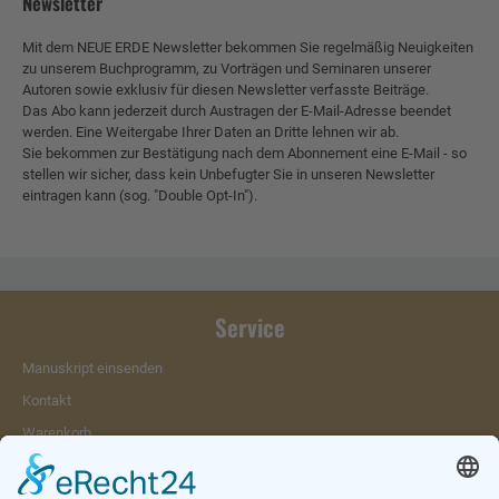
Newsletter
Mit dem NEUE ERDE Newsletter bekommen Sie regelmäßig Neuigkeiten
zu unserem Buchprogramm, zu Vorträgen und Seminaren unserer
Autoren sowie exklusiv für diesen Newsletter verfasste Beiträge.
Das Abo kann jederzeit durch Austragen der E-Mail-Adresse beendet
werden. Eine Weitergabe Ihrer Daten an Dritte lehnen wir ab.
Sie bekommen zur Bestätigung nach dem Abonnement eine E-Mail - so
stellen wir sicher, dass kein Unbefugter Sie in unseren Newsletter
eintragen kann (sog. "Double Opt-In").
Service
Manuskript einsenden
Kontakt
Warenkorb
Konto
Merkzettel