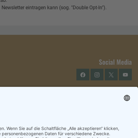
 ab.
Newsletter eintragen kann (sog. "Double Opt-In").
Social Media
Facebook
Instagram
Twitter
YouTu