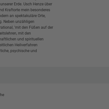
n unserer Erde. Usch Henze über
 und Kraftorte mein besonderes
dern an spektakuläre Orte,
ng. Neben unzähligen
ational, 'mit den Füßen auf der
itslehren, mit den
ftlichen und spirituellen
itlichen Heilverfahren
liche, psychische und
che