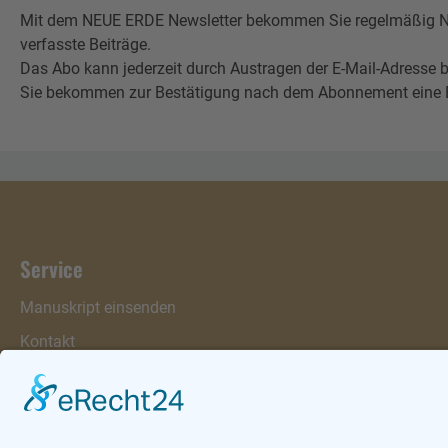
Mit dem NEUE ERDE Newsletter bekommen Sie regelmäßig Neu
verfasste Beiträge.
Das Abo kann jederzeit durch Austragen der E-Mail-Adresse b
Sie bekommen zur Bestätigung nach dem Abonnement eine E-Mai
Service
Manuskript einsenden
Kontakt
Warenkorb
Konto
Merkzettel