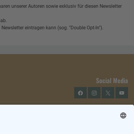
n unserer Autoren sowie exklusiv für diesen Newsletter
 ab.
Newsletter eintragen kann (sog. "Double Opt-In").
Social Media
Facebook
Instagram
Twitter
YouTu