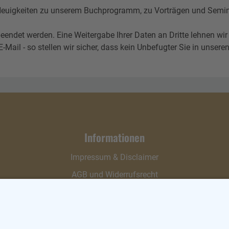
igkeiten zu unserem Buchprogramm, zu Vorträgen und Seminare
eendet werden. Eine Weitergabe Ihrer Daten an Dritte lehnen wir
l - so stellen wir sicher, dass kein Unbefugter Sie in unseren 
Informationen
Impressum & Disclaimer
AGB und Widerrufsrecht
Datenschutz
Verpackung und Versand
Widerrufsrecht