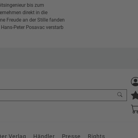
eitsingenieur bis zum
rnehmen direkt in die
ine Freude an der Stille fanden
n. Hans-Peter Posavac verstarb
Der Verlag
Händler
Presse
Rights