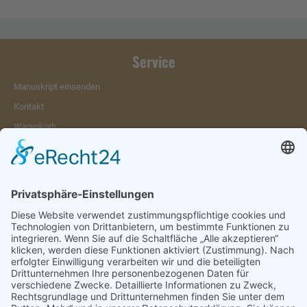
Service
Manuskript einsenden
Kontakt
Warenkorb
Konto
Merkzettel
Mein Wunschzettel
Öffentlicher Wunschzettel
Vertrag widerrufen
Informationen
Impressum & Disclaimer