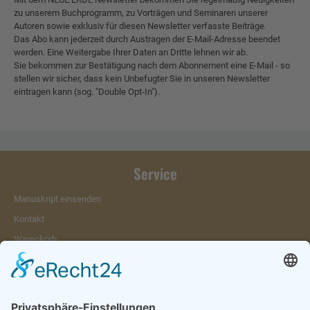
zu unserem Buchprogramm, zu Vorträgen und Seminaren unserer
Autoren sowie exklusiv für diesen Newsletter verfasste Beiträge.
Das Abo kann jederzeit durch Austragen der E-Mail-Adresse beendet
werden. Eine Weitergabe Ihrer Daten an Dritte lehnen wir ab.
Sie bekommen zur Bestätigung nach dem Abonnement eine E-Mail - so
stellen wir sicher, dass kein Unbefugter Sie in unseren Newsletter
eintragen kann (sog. "Double Opt-In").
Service
Manuskript einsenden
Kontakt
Warenkorb
Konto
Merkzettel
Mein Wunschzettel