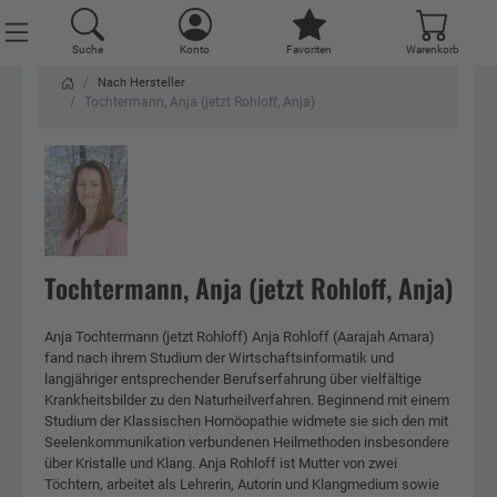
Suche
Suche
Suche
Suche
Suche
Konto
Konto
Konto
Konto
Konto
Favoriten
Favoriten
Favoriten
Favoriten
Favoriten
Warenkorb
Warenkorb
Warenkorb
Warenkorb
Warenkorb
Nach Hersteller
Tochtermann, Anja (jetzt Rohloff, Anja)
Tochtermann, Anja (jetzt Rohloff, Anja)
Anja Tochtermann (jetzt Rohloff) Anja Rohloff (Aarajah Amara)
fand nach ihrem Studium der Wirtschaftsinformatik und
langjähriger entsprechender Berufserfahrung über vielfältige
Krankheitsbilder zu den Naturheilverfahren. Beginnend mit einem
Studium der Klassischen Homöopathie widmete sie sich den mit
Seelenkommunikation verbundenen Heilmethoden insbesondere
über Kristalle und Klang. Anja Rohloff ist Mutter von zwei
Töchtern, arbeitet als Lehrerin, Autorin und Klangmedium sowie