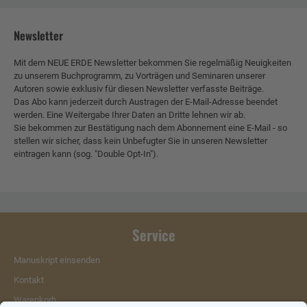
Newsletter
Mit dem NEUE ERDE Newsletter bekommen Sie regelmäßig Neuigkeiten
zu unserem Buchprogramm, zu Vorträgen und Seminaren unserer
Autoren sowie exklusiv für diesen Newsletter verfasste Beiträge.
Das Abo kann jederzeit durch Austragen der E-Mail-Adresse beendet
werden. Eine Weitergabe Ihrer Daten an Dritte lehnen wir ab.
Sie bekommen zur Bestätigung nach dem Abonnement eine E-Mail - so
stellen wir sicher, dass kein Unbefugter Sie in unseren Newsletter
eintragen kann (sog. "Double Opt-In").
Service
Manuskript einsenden
Kontakt
Warenkorb