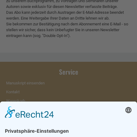
zu unserem Buchprogramm, zu Vorträgen und Seminaren unserer
Autoren sowie exklusiv für diesen Newsletter verfasste Beiträge.
Das Abo kann jederzeit durch Austragen der E-Mail-Adresse beendet
werden. Eine Weitergabe Ihrer Daten an Dritte lehnen wir ab.
Sie bekommen zur Bestätigung nach dem Abonnement eine E-Mail - so
stellen wir sicher, dass kein Unbefugter Sie in unseren Newsletter
eintragen kann (sog. "Double Opt-In").
Service
Manuskript einsenden
Kontakt
Warenkorb
Konto
Merkzettel
Mein Wunschzettel
Öffentlicher Wunschzettel