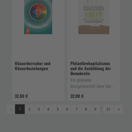
Häuserherrscher und
Philanthrokapitalismus
Häuserbeziehungen
und die Aushöhlung der
Demokratie
Ein globaler
Bürgerbericht über die
Kontrolle von
32,00 €
32,00 €
Technologie, Gesundheit
und Landwirtschaft
...
Weiter
«
1
2
3
4
5
6
7
8
9
21
»
durch Konzerne