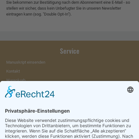
Sie bekommen zur Bestätigung nach dem Abonnement eine E-Mail - so
stellen wir sicher, dass kein Unbefugter Sie in unseren Newsletter
eintragen kann (sog. "Double Opt-In").
Service
Manuskript einsenden
Kontakt
Warenkorb
Konto
Merkzettel
Mein Wunschzettel
Öffentlicher Wunschzettel
Vertrag widerrufen