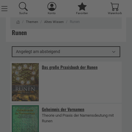
Suche
Konto
Favoriten
Warenkorb
Runen
Themen
Altes Wissen
Runen
Angelegt am absteigend
Das große Praxisbuch der Runen
Geheimnis der Vornamen
Theorie und Praxis der Namensdeutung mit
Runen