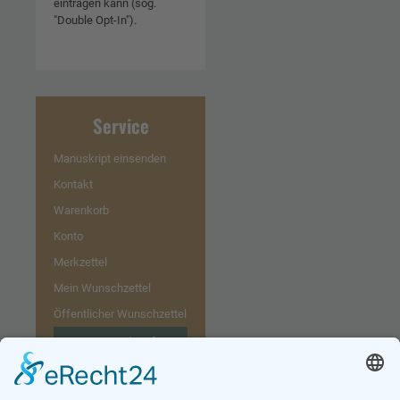
eintragen kann (sog.
"Double Opt-In").
Service
Manuskript einsenden
Kontakt
Warenkorb
Konto
Merkzettel
Mein Wunschzettel
Öffentlicher Wunschzettel
Vertrag widerrufen
Informationen