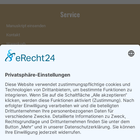
Service
Manuskript einsenden
Kontakt
Warenkorb
Konto
Merkzettel
Mein Wunschzettel
Öffentlicher Wunschzettel
Vertrag widerrufen
Informationen
Impressum & Disclaimer
AGB und Widerrufsrecht
Datenschutz