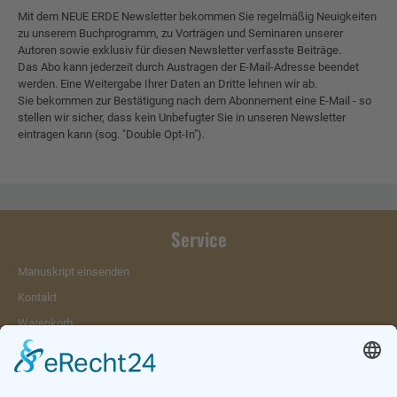
Mit dem NEUE ERDE Newsletter bekommen Sie regelmäßig Neuigkeiten
zu unserem Buchprogramm, zu Vorträgen und Seminaren unserer
Autoren sowie exklusiv für diesen Newsletter verfasste Beiträge.
Das Abo kann jederzeit durch Austragen der E-Mail-Adresse beendet
werden. Eine Weitergabe Ihrer Daten an Dritte lehnen wir ab.
Sie bekommen zur Bestätigung nach dem Abonnement eine E-Mail - so
stellen wir sicher, dass kein Unbefugter Sie in unseren Newsletter
eintragen kann (sog. "Double Opt-In").
Service
Manuskript einsenden
Kontakt
Warenkorb
Konto
Merkzettel