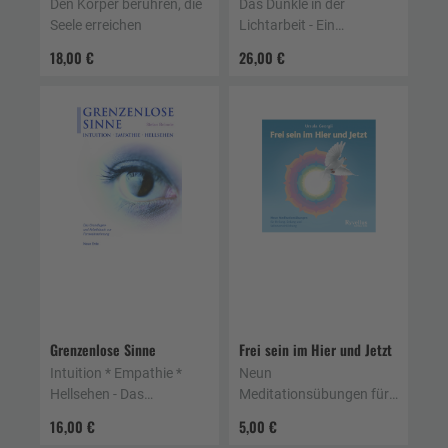
Den Körper berühren, die
Das Dunkle in der
Seele erreichen
Lichtarbeit - Ein
Selbstschutzbuch für
18,00 €
26,00 €
Reiki-Praktiker, Heiler und
Therapeuten
Grenzenlose Sinne
Frei sein im Hier und Jetzt
Intuition * Empathie *
Neun
Hellsehen - Das
Meditationsübungen für
Grundlagen- und
Heilung, Erdung und
16,00 €
5,00 €
Arbeitsbuch zur
Selbstverwirklichung