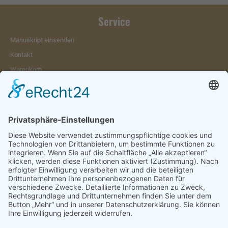
Service
Manuskript einsenden
Kontakt
Warenkorb
Konto
Merkzettel
Mein Wunschzettel
Öffentlicher Wunschzettel
Vertrag widerrufen
Informationen
Impressum & Disclaimer
AGB und Widerrufsrecht
Datenschutz