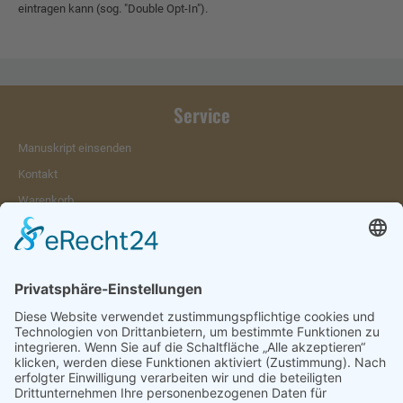
eintragen kann (sog. "Double Opt-In").
Service
Manuskript einsenden
Kontakt
Warenkorb
Konto
Merkzettel
Mein Wunschzettel
Öffentlicher Wunschzettel
Vertrag widerrufen
Informationen