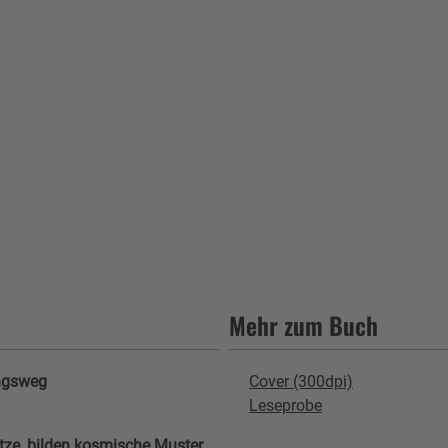
Mehr zum Buch
ungsweg
Cover (300dpi)
Leseprobe
tze, bilden kosmische Muster