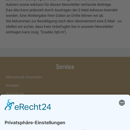
Autoren sowie exklusiv für diesen Newsletter verfasste Beiträge.
Das Abo kann jederzeit durch Austragen der E-Mail-Adresse beendet
werden. Eine Weitergabe Ihrer Daten an Dritte lehnen wir ab.
Sie bekommen zur Bestätigung nach dem Abonnement eine E-Mail - so
stellen wir sicher, dass kein Unbefugter Sie in unseren Newsletter
eintragen kann (sog. "Double Opt-In").
Service
Manuskript einsenden
Kontakt
Warenkorb
Konto
Merkzettel
Mein Wunschzettel
Öffentlicher Wunschzettel