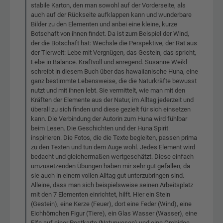
stabile Karton, den man sowohl auf der Vorderseite, als
auch auf der Rückseite aufklappen kann und wunderbare
Bilder zu den Elementen und anbei eine kleine, kurze
Botschaft von ihnen findet. Da ist zum Beispiel der Wind,
der die Botschaft hat: Wechsle die Perspektive, der Rat aus
der Tierwelt: Lebe mit Vergnügen, das Gestein, das spricht,
Lebe in Balance. Kraftvoll und anregend. Susanne Weikl
schreibt in diesem Buch über das hawaiianische Huna, eine
ganz bestimmte Lebensweise, die die Naturkräfte bewusst
nutzt und mit ihnen lebt. Sie vermittelt, wie man mit den
Kräften der Elemente aus der Natur, im Alltag jederzeit und
überall zu sich finden und diese gezielt für sich einsetzen
kann. Die Verbindung der Autorin zum Huna wird fühlbar
beim Lesen. Die Geschichten und der Huna Spirit
inspirieren. Die Fotos, die die Texte begleiten, passen prima
zu den Texten und tun dem Auge wohl. Jedes Element wird
bedacht und gleichermaßen wertgeschätzt. Diese einfach
umzusetzenden Übungen haben mir sehr gut gefallen, da
sie auch in einem vollen Alltag gut unterzubringen sind.
Alleine, dass man sich beispielsweise seinen Arbeitsplatz
mit den 7 Elementen einrichtet, hilft. Hier ein Stein
(Gestein), eine Kerze (Feuer), dort eine Feder (Wind), eine
Eichhörnchen Figur (Tiere), ein Glas Wasser (Wasser), eine
Elfe auf einer Postkarte (Naturwesen) und eine Orchidee