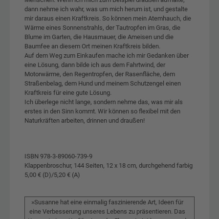
dann nehme ich wahr, was um mich herum ist, und gestalte
mir daraus einen Kraftkreis. So können mein Atemhauch, die
Wärme eines Sonnenstrahls, der Tautropfen im Gras, die
Blume im Garten, die Hausmauer, die Ameisen und die
Baumfee an diesem Ort meinen Kraftkreis bilden.
Auf dem Weg zum Einkaufen mache ich mir Gedanken über
eine Lösung, dann bilde ich aus dem Fahrtwind, der
Motorwärme, den Regentropfen, der Rasenfläche, dem
Straßenbelag, dem Hund und meinem Schutzengel einen
Kraftkreis für eine gute Lösung.
Ich überlege nicht lange, sondern nehme das, was mir als
erstes in den Sinn kommt. Wir können so flexibel mit den
Naturkräften arbeiten, drinnen und draußen!
ISBN 978-3-89060-739-9
Klappenbroschur, 144 Seiten, 12 x 18 cm, durchgehend farbig
5,00 € (D)/5,20 € (A)
»Susanne hat eine einmalig faszinierende Art, Ideen für
eine Verbesserung unseres Lebens zu präsentieren. Das