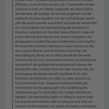
(Pflanze), so leicht kann es sein. Die 7 Naturkräfte werden
zunächst in einer Art Tabelle vorgestellt, die übersichtlich
das Element, die Qualität, die Erscheinungsform und die
Göttinnen im Huna zuordnet. Auf den fortführenden Seiten
geht die Autorin jeweils ausführlich auf jede der Naturkräfte
ein. Das Eingehen und die Begrüßung der Elemente im
Einzelnen, empfand ich freudvoll. Beim Wind z.B. habe ich
meine Stimme tönen lassen und dadurch entspannt. Die
Anregungen zu jedem Element sind lehrreich und schaffen
ein neues Bewusstsein oder lassen einen erinnern an das,
was man an Wissen (und Weisheit) in sich trägt. Die
Beschäftigung damit, wo im Alltag überall die Elemente
präsent sind und was sie bewirken können, ist faszinierend
und wertvoll. Mir gefallen die hawaiianischen Namen der
Naturkräfte sehr, so heißt Feuer Ahi oder Wasser Wai. Die
Schwingung der Namen bewirkt Sanftheit in mir. Den
Kraftkreis der Elemente ins Leben zu rufen, brachte mir
Kraft und innere Ruhe. Susanne Weikl beschreibt gut
verständlich wie das genau geht. Die Aufzählung des
Handwerkzeugs für kraftvolles Tun, bringen definitiv ins
Handeln. Die Naturkräfte täglich im Alltag zu nutzen finde
ich sinnvoll und mühelos, weil sie stetig um uns sind, wir
müssen nur hin schauen, hin spüren, hin hören, schmecken