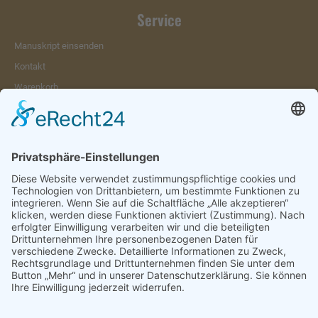
Service
Manuskript einsenden
Kontakt
Warenkorb
Konto
Merkzettel
Mein Wunschzettel
Öffentlicher Wunschzettel
Vertrag widerrufen
Informationen
Impressum & Disclaimer
AGB und Widerrufsrecht
Datenschutz