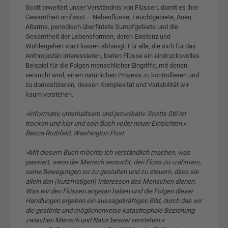
Scott erweitert unser Verständnis von Flüssen, damit es ihre
Gesamtheit umfasst – Nebenflüsse, Feuchtgebiete, Auen,
Altarme, periodisch überflutete Sumpfgebiete und die
Gesamtheit der Lebensformen, deren Existenz und
Wohlergehen von Flüssen abhängt. Für alle, die sich für das
Anthropozän interessieren, bieten Flüsse ein eindrucksvolles
Beispiel für die Folgen menschlicher Eingriffe, mit denen
versucht wird, einen natürlichen Prozess zu kontrollieren und
zu domestizieren, dessen Komplexität und Variabilität wir
kaum verstehen.
»Informativ, unterhaltsam und provokativ. Scotts Stil ist
trocken und klar und sein Buch voller neuer Einsichten.«
Becca Rothfeld, Washington Post
»Mit diesem Buch möchte ich verständlich machen, was
passiert, wenn der Mensch versucht, den Fluss zu ›zähmen‹,
seine Bewegungen so zu gestalten und zu steuern, dass sie
allein den (kurzfristigen) Interessen des Menschen dienen.
Was wir den Flüssen angetan haben und die Folgen dieser
Handlungen ergeben ein aussagekräftiges Bild, durch das wir
die gestörte und möglicherweise katastrophale Beziehung
zwischen Mensch und Natur besser verstehen.«