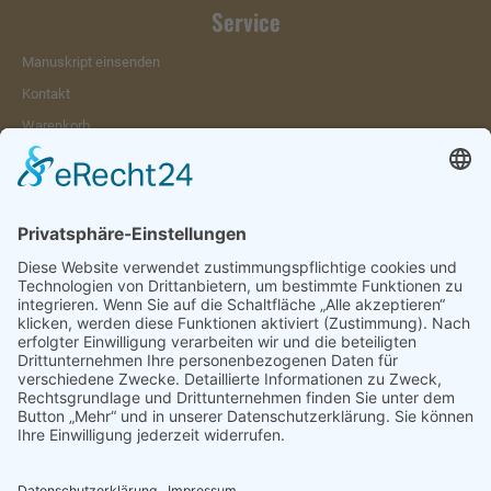
Service
Manuskript einsenden
Kontakt
Warenkorb
Konto
Merkzettel
Mein Wunschzettel
Öffentlicher Wunschzettel
Vertrag widerrufen
Informationen
Impressum & Disclaimer
AGB und Widerrufsrecht
Datenschutz
Verpackung und Versand