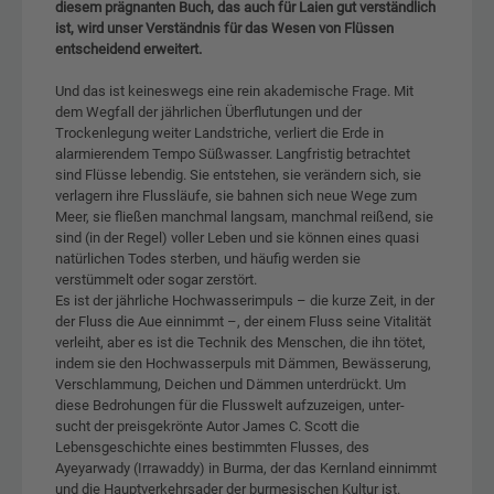
diesem prägnanten Buch, das auch für Laien gut verständlich
ist, wird unser Verständnis für das Wesen von Flüssen
entscheidend erweitert.
Und das ist keineswegs eine rein akademische Frage. Mit
dem Wegfall der jährlichen Überflutungen und der
Trockenlegung weiter Landstriche, verliert die Erde in
alarmierendem Tempo Süßwasser. Langfristig betrachtet
sind Flüsse lebendig. Sie entstehen, sie verändern sich, sie
verlagern ihre Flussläufe, sie bahnen sich neue Wege zum
Meer, sie fließen manchmal langsam, manchmal reißend, sie
sind (in der Regel) voller Leben und sie können eines quasi
natürlichen Todes sterben, und häufig werden sie
verstümmelt oder sogar zerstört.
Es ist der jährliche Hochwasserimpuls – die kurze Zeit, in der
der Fluss die Aue einnimmt –, der einem Fluss seine Vitalität
verleiht, aber es ist die Technik des Menschen, die ihn tötet,
indem sie den Hochwasserpuls mit Dämmen, Bewässerung,
Verschlammung, Deichen und Dämmen unterdrückt. Um
diese Bedrohungen für die Flusswelt aufzuzeigen, unter-
sucht der preisgekrönte Autor James C. Scott die
Lebensgeschichte eines bestimmten Flusses, des
Ayeyarwady (Irrawaddy) in Burma, der das Kernland einnimmt
und die Hauptverkehrsader der burmesischen Kultur ist.