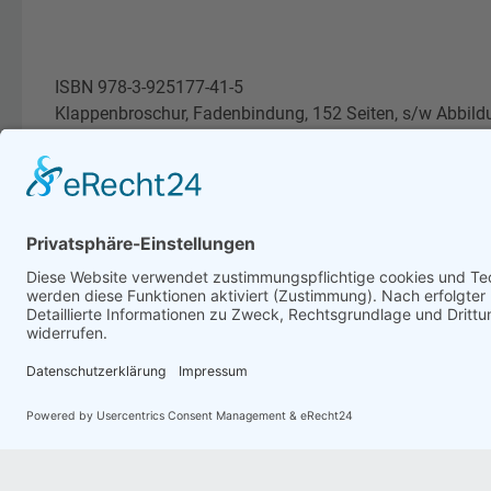
ISBN 978-3-925177-41-5
Klappenbroschur, Fadenbindung, 152 Seiten, s/w Abbild
14,00 € (D)/14,40 € (A)
Artikel bewerten
(0)
Es liegen keine Bewertungen zu diesem Artikel vor.