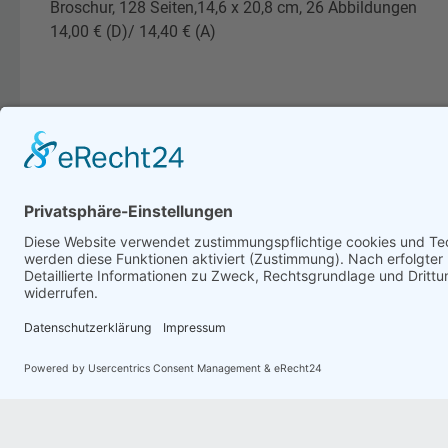
Broschur, 128 Seiten,14,6 x 20,8 cm, 26 Abbildungen
14,00 € (D)/ 14,40 € (A)
Artikel bewerten
(1)
am
31.05.2025
von
Monika
Das Buch empfehle ich sehr gern!