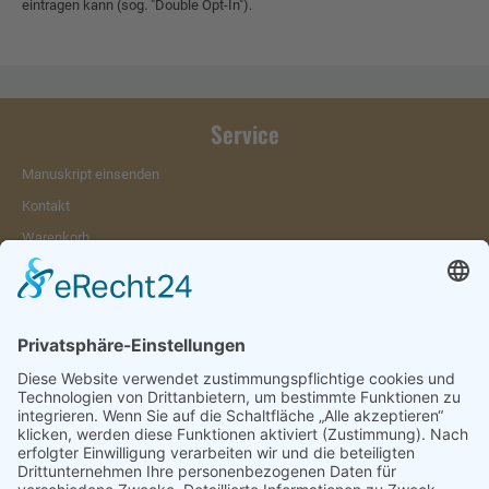
eintragen kann (sog. "Double Opt-In").
Service
Manuskript einsenden
Kontakt
Warenkorb
Konto
Merkzettel
Mein Wunschzettel
Öffentlicher Wunschzettel
Vertrag widerrufen
Informationen