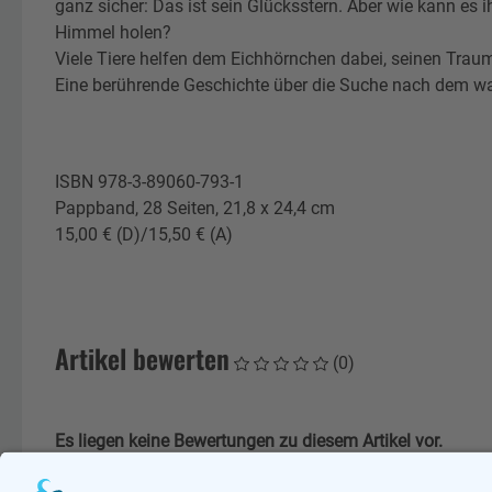
ganz sicher: Das ist sein Glücksstern. Aber wie kann es 
Himmel holen?
Viele Tiere helfen dem Eichhörnchen dabei, seinen Traum
Eine berührende Geschichte über die Suche nach dem w
ISBN 978-3-89060-793-1
Pappband, 28 Seiten, 21,8 x 24,4 cm
15,00 € (D)/15,50 € (A)
Artikel bewerten
(0)
Es liegen keine Bewertungen zu diesem Artikel vor.