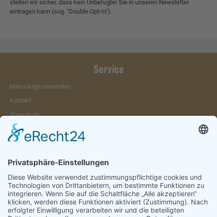
stellen wir sicher, dass kein Unbefugter Sie in unseren Newsletter
eintragen kann (sog. "Double Opt-In").
Service
Manuskript einsenden
Kontakt
Warenkorb
Konto
Merkzettel
Mein Wunschzettel
Öffentlicher Wunschzettel
Vertrag widerrufen
Informationen