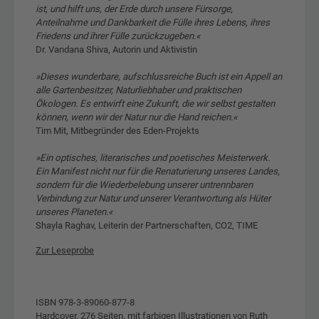
ist, und hilft uns, der Erde durch unsere Fürsorge,
Anteilnahme und Dankbarkeit die Fülle ihres Lebens, ihres
Friedens und ihrer Fülle zurückzugeben.«
Dr. Vandana Shiva, Autorin und Aktivistin
»Dieses wunderbare, aufschlussreiche Buch ist ein Appell an
alle Gartenbesitzer, Naturliebhaber und praktischen
Ökologen. Es entwirft eine Zukunft, die wir selbst gestalten
können, wenn wir der Natur nur die Hand reichen.«
Tim Mit, Mitbegründer des Eden-Projekts
»Ein optisches, literarisches und poetisches Meisterwerk.
Ein Manifest nicht nur für die Renaturierung unseres Landes,
sondern für die Wiederbelebung unserer untrennbaren
Verbindung zur Natur und unserer Verantwortung als Hüter
unseres Planeten.«
Shayla Raghav, Leiterin der Partnerschaften, CO2, TIME
Zur Leseprobe
ISBN 978-3-89060-877-8
Hardcover, 276 Seiten, mit farbigen Illustrationen von Ruth