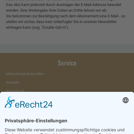
Das Abo kann jederzeit durch Austragen der E-Mail-Adresse beendet
werden. Eine Weitergabe Ihrer Daten an Dritte lehnen wir ab.
Sie bekommen zur Bestätigung nach dem Abonnement eine E-Mail - so
stellen wir sicher, dass kein Unbefugter Sie in unseren Newsletter
eintragen kann (sog. "Double Opt-In").
Service
Manuskript einsenden
Kontakt
Warenkorb
Konto
Merkzettel
Mein Wunschzettel
Öffentlicher Wunschzettel