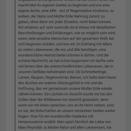
macht Mut im eigenen Garten zu beginnen und uns eine
eigene Arche, eine ARK - Act of Regenreative Kindness, zu
weben, der Natur und Mutter Erde Nahrung zurück zu
geben, ohne derer wir, jeder Einzelne, nicht leben können.
Wir erfahren auf sehr wertvolle Art & Weise mit detaillierten
Beschreibungen und Erklärungen, wie es möglich sein wird,
wenn viele einzelne Menschen auf der gesamten Welt, bei
sich beginnen würden, und wie wir, im Einklang mit Allem,
so vielen Lebewesen, die wir, und Alle benötigen, eine
wunderschöne Heimat bieten können & dürfen. Und die
schöne Nachricht, es hat schon begonnen! Ich durfte sehr
viel lernen über die unterschiedlichsten Lebewesen, die in
unseren Gefilden beheimatet sind. Ob Schmetterlinge,
Larven, Raupen, Regenwürmer, Bienen, ich hatte beim lesen
des Buches ein wahres Glücksgefühl in mir und die
Hoffnung, das wir gemeinsam unsere Mutter Erde wieder
nähren können. Ein Lächeln im Gesicht wurde mir bei den
Zeilen über die Wildbienen ins Gesicht gezaubert, denn
wenn wir mit ihnen sprechen, uns an ihr Heim setzen, sind
es sie, die Botschaften an unsere verstorben Seelen weiter
tragen. Was für ein wundervoller Gedanke mit
Herzenswärme erzählt. Man spürt förmlich die Liebe von
Mary Reynolds zu Mutter Natur und allen Lebewesen, sie