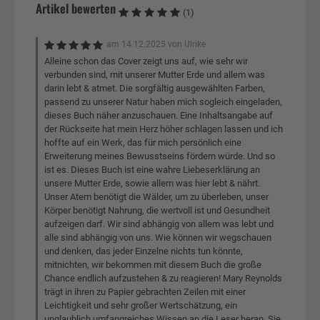
Artikel bewerten
(1)
am
14.12.2025
von
Ulrike
Alleine schon das Cover zeigt uns auf, wie sehr wir
verbunden sind, mit unserer Mutter Erde und allem was
darin lebt & atmet. Die sorgfältig ausgewählten Farben,
passend zu unserer Natur haben mich sogleich eingeladen,
dieses Buch näher anzuschauen. Eine Inhaltsangabe auf
der Rückseite hat mein Herz höher schlagen lassen und ich
hoffte auf ein Werk, das für mich persönlich eine
Erweiterung meines Bewusstseins fördern würde. Und so
ist es. Dieses Buch ist eine wahre Liebeserklärung an
unsere Mutter Erde, sowie allem was hier lebt & nährt.
Unser Atem benötigt die Wälder, um zu überleben, unser
Körper benötigt Nahrung, die wertvoll ist und Gesundheit
aufzeigen darf. Wir sind abhängig von allem was lebt und
alle sind abhängig von uns. Wie können wir wegschauen
und denken, das jeder Einzelne nichts tun könnte,
mitnichten, wir bekommen mit diesem Buch die große
Chance endlich aufzustehen & zu reagieren! Mary Reynolds
trägt in ihren zu Papier gebrachten Zeilen mit einer
Leichtigkeit und sehr großer Wertschätzung, ein
unglaublich umfangreiches Wissen an die Leser heran. Sie