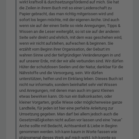
wirkt kraftvoll & durchsetzungsfördernd auf mich. Sie hat
die Zeilen in ihrem Buch mit so einer Leidenschaft zu
Papier gebracht, das man richtig mitgerissen wird und
sofort los legen möchte, mit der eigenen Arche. Und auch
wenn sie auf der einen Seite so viele Anregungen, Tipps &
Wissen an die Leser weitergibt, so ist sie auf der anderen
Seite sehr direkt und ehrlich, mit dem was geschehen wird,
wenn wir nicht aufstehen, aufwachen & beginnen. Sie
erzählt vom Beginn ihrer Organisation, der Geburt im
wahren Sinne und der tiefgründigen Veränderungen in und
auf unserer Erde, mit der wir alle verbunden sind. Wir dürfen
Hüter der schutzlosen Seelen und der Natur, dankbar für die
Nährstoffe und die Versorgung, sein. Wir dürfen
unterstützen, helfen und im Einklang leben. Dieses Buch ist
nicht nur informativ, sondern beinhaltet sehr viel Wissen
und Anregungen, mit denen man auch im ganz Kleinen
etwas bewirken kann. Ob nun ein Balkonkasten, oder
kleiner Vorgarten, große Wiese oder möglicherweise ganze
Landteile, für jeden ist hier eine perfekte Anleitung zur
Umsetzung gegeben. Man darf bei allem jedoch auch die
Gesetzmäßigkeiten nicht außen vor lassen und eine "neue"
Arche sollte mit Bedacht, Achtsamkeit & Liebe in Beginn
genommen werden. Ich kann kaum in Worte fassen wie
phänomenal dieses Werk auf mich wirkt. Ich konnte so