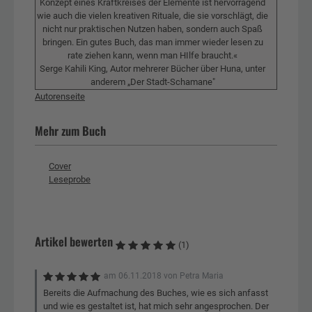
Konzept eines Kraftkreises der Elemente ist hervorragend
wie auch die vielen kreativen Rituale, die sie vorschlägt, die
nicht nur praktischen Nutzen haben, sondern auch Spaß
bringen. Ein gutes Buch, das man immer wieder lesen zu
rate ziehen kann, wenn man HIlfe braucht.«
Serge Kahili King, Autor mehrerer Bücher über Huna, unter
anderem „Der Stadt-Schamane"
Autorenseite
Mehr zum Buch
Cover
Leseprobe
Artikel bewerten
(1)
am
06.11.2018
von
Petra Maria
Bereits die Aufmachung des Buches, wie es sich anfasst
und wie es gestaltet ist, hat mich sehr angesprochen. Der