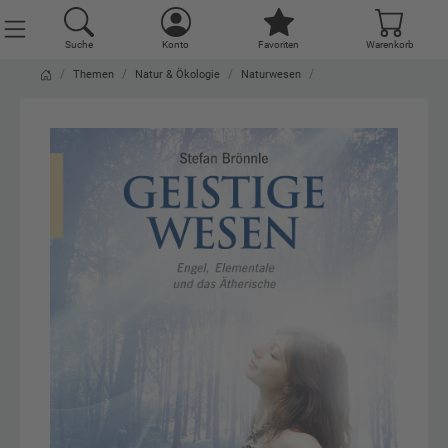
Suche
Konto
Favoriten
Warenkorb
Themen
Natur & Ökologie
Naturwesen