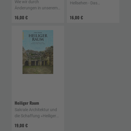
Wie wir durch
Hellsehen - Das
Änderungen in unserem
Grundlagen- und
Wohnumfeld unsere Seele
Arbeitsbuch zur
16,00 €
16,00 €
heilen
Fernwahrnehmung
Heiliger Raum
Sakrale Architektur und
die Schaffung »Heiliger
Räume« heute
19,00 €