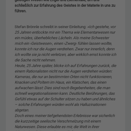
schließlich zur Erfahrung des Geistes in der Materie in uns zu
führen.
Stefan Brönnle schreibt in seiner Einleitung:
»Ich gestehe, vor
25 Jahren entlockte mir ein Thema wie Elementarwesen nur
ein müdes, überhebliches Lächeln. Als meine Schwester
mich ein ›Geistwesen‹, einen ›Zwerg‹ fühlen lassen wollte,
konnte ich nur die Augen verdrehen. Zwar nur innerlich, denn
ich wollte sie ja nicht verletzen, aber wirklich ernst konnte ich
die Sache nicht nehmen.
Heute, 25 Jahre später, blicke ich auf Erfahrungen zurück, die
einem Rationalisten nicht nur die Augen verdrehen würden:
Kameras, die nur an bestimmten Orten nicht funktionieren,
Knacken und Poltern im Haus, ein Klatschen, das einen
aufwachen lässt: Dies sind noch Begebenheiten, die man
schnell wegrationalisieren kann. Deutliche Berührungen, das
Gefühl etwas auf der Schulter sitzen zu haben und ähnliches
– solche Erfahrungen würden wohl als Halluzinationen
abgetan.
Doch eines meiner tiefgehendsten Erlebnisse war sicherlich
die kurzzeitige seelische Verschmelzung mit einem
Naturwesen. Diese erlaubte es mir, die Welt in ihrer