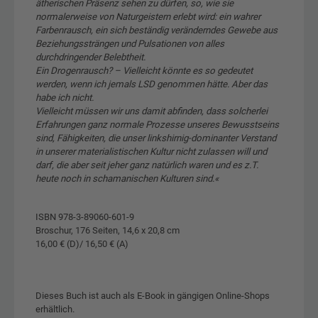
ätherischen Präsenz sehen zu dürfen, so, wie sie
normalerweise von Naturgeistern erlebt wird: ein wahrer
Farbenrausch, ein sich beständig veränderndes Gewebe aus
Beziehungssträngen und Pulsationen von alles
durchdringender Belebtheit.
Ein Drogenrausch? – Vielleicht könnte es so gedeutet
werden, wenn ich jemals LSD genommen hätte. Aber das
habe ich nicht.
Vielleicht müssen wir uns damit abfinden, dass solcherlei
Erfahrungen ganz normale Prozesse unseres Bewusstseins
sind, Fähigkeiten, die unser linkshirnig-dominanter Verstand
in unserer materialistischen Kultur nicht zulassen will und
darf, die aber seit jeher ganz natürlich waren und es z.T.
heute noch in schamanischen Kulturen sind.«
ISBN 978-3-89060-601-9
Broschur, 176 Seiten, 14,6 x 20,8 cm
16,00 € (D)/ 16,50 € (A)
Dieses Buch ist auch als E-Book in gängigen Online-Shops
erhältlich.