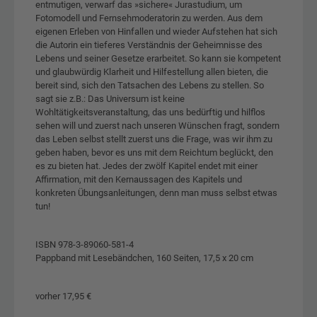
entmutigen, verwarf das »sichere« Jurastudium, um
Fotomodell und Fernsehmoderatorin zu werden. Aus dem
eigenen Erleben von Hinfallen und wieder Aufstehen hat sich
die Autorin ein tieferes Verständnis der Geheimnisse des
Lebens und seiner Gesetze erarbeitet. So kann sie kompetent
und glaubwürdig Klarheit und Hilfestellung allen bieten, die
bereit sind, sich den Tatsachen des Lebens zu stellen. So
sagt sie z.B.: Das Universum ist keine
Wohltätigkeitsveranstaltung, das uns bedürftig und hilflos
sehen will und zuerst nach unseren Wünschen fragt, sondern
das Leben selbst stellt zuerst uns die Frage, was wir ihm zu
geben haben, bevor es uns mit dem Reichtum beglückt, den
es zu bieten hat. Jedes der zwölf Kapitel endet mit einer
Affirmation, mit den Kernaussagen des Kapitels und
konkreten Übungsanleitungen, denn man muss selbst etwas
tun!
ISBN 978-3-89060-581-4
Pappband mit Lesebändchen, 160 Seiten, 17,5 x 20 cm
vorher 17,95 €