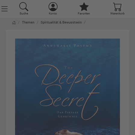
Suche
Konto
Favoriten
Warenkorb
Themen
Spiritualität & Bewusstsein