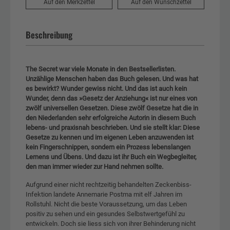
Auf den Merkzettel
Auf den Wunschzettel
Beschreibung
The Secret war viele Monate in den Bestsellerlisten.
Unzählige Menschen haben das Buch gelesen. Und was hat
es bewirkt? Wunder gewiss nicht. Und das ist auch kein
Wunder, denn das »Gesetz der Anziehung« ist nur eines von
zwölf universellen Gesetzen. Diese zwölf Gesetze hat die in
den Niederlanden sehr erfolgreiche Autorin in diesem Buch
lebens- und praxisnah beschrieben. Und sie stellt klar: Diese
Gesetze zu kennen und im eigenen Leben anzuwenden ist
kein Fingerschnippen, sondern ein Prozess lebenslangen
Lernens und Übens. Und dazu ist ihr Buch ein Wegbegleiter,
den man immer wieder zur Hand nehmen sollte.
Aufgrund einer nicht rechtzeitig behandelten Zeckenbiss-
Infektion landete Annemarie Postma mit elf Jahren im
Rollstuhl. Nicht die beste Voraussetzung, um das Leben
positiv zu sehen und ein gesundes Selbstwertgefühl zu
entwickeln. Doch sie liess sich von ihrer Behinderung nicht