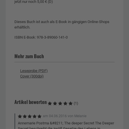
jetzt nur noch 5,00 € (D)
Dieses Buch ist auch als E-Book in gängigen Online-Shops
erhältlich.
ISBN E-Book: 978-3-89060-141-0
Mehr zum Buch
Leseprobe (PDF)
Cover (300dpi)
Artikel bewerten
(1)
am
04.06.2016
von
Melanie
Annemarie Postma &#8211; The deeper Secret The Deeper
Secret beschreibt die zwölf Gesetze des Lebens in