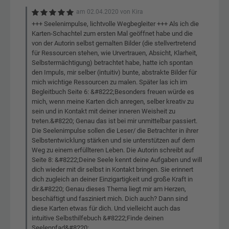
am
02.04.2020
von
Kira
+++ Seelenimpulse, lichtvolle Wegbegleiter +++ Als ich die
Karten-Schachtel zum ersten Mal geöffnet habe und die
von der Autorin selbst gemalten Bilder (die stellvertretend
für Ressourcen stehen, wie Urvertrauen, Absicht, Klarheit,
Selbstermächtigung) betrachtet habe, hatte ich spontan
den Impuls, mir selber (intuitiv) bunte, abstrakte Bilder für
mich wichtige Ressourcen zu malen. Später las ich im
Begleitbuch Seite 6: &#8222;Besonders freuen würde es
mich, wenn meine Karten dich anregen, selber kreativ zu
sein und in Kontakt mit deiner inneren Weisheit zu
treten.&#8220; Genau das ist bei mir unmittelbar passiert.
Die Seelenimpulse sollen die Leser/ die Betrachter in ihrer
Selbstentwicklung stärken und sie unterstützen auf dem
Weg zu einem erfüllteren Leben. Die Autorin schreibt auf
Seite 8: &#8222;Deine Seele kennt deine Aufgaben und will
dich wieder mit dir selbst in Kontakt bringen. Sie erinnert
dich zugleich an deiner Einzigartigkeit und große Kraft in
dir.&#8220; Genau dieses Thema liegt mir am Herzen,
beschäftigt und fasziniert mich. Dich auch? Dann sind
diese Karten etwas für dich. Und vielleicht auch das
intuitive Selbsthilfebuch &#8222;Finde deinen
Seelenpfad&#8220;