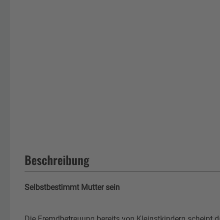
Beschreibung
Selbstbestimmt Mutter sein
Die Fremdbetreuung bereits von Kleinstkindern scheint d