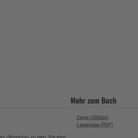
Mehr zum Buch
Cover (300dpi)
Leseprobe (PDF)
as »Normale« zu sein. Sie wird