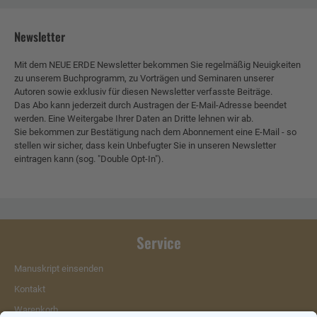
Newsletter
Mit dem NEUE ERDE Newsletter bekommen Sie regelmäßig Neuigkeiten
zu unserem Buchprogramm, zu Vorträgen und Seminaren unserer
Autoren sowie exklusiv für diesen Newsletter verfasste Beiträge.
Das Abo kann jederzeit durch Austragen der E-Mail-Adresse beendet
werden. Eine Weitergabe Ihrer Daten an Dritte lehnen wir ab.
Sie bekommen zur Bestätigung nach dem Abonnement eine E-Mail - so
stellen wir sicher, dass kein Unbefugter Sie in unseren Newsletter
eintragen kann (sog. "Double Opt-In").
Service
Manuskript einsenden
Kontakt
Warenkorb