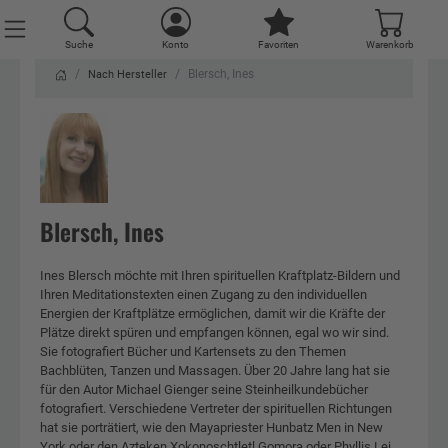
Suche
Suche
Konto
Konto
Favoriten
Favoriten
Warenkorb
Warenkorb
Blersch, Ines
Nach Hersteller
Blersch, Ines
Ines Blersch möchte mit Ihren spirituellen Kraftplatz-Bildern und
Ihren Meditationstexten einen Zugang zu den individuellen
Energien der Kraftplätze ermöglichen, damit wir die Kräfte der
Plätze direkt spüren und empfangen können, egal wo wir sind.
Sie fotografiert Bücher und Kartensets zu den Themen
Bachblüten, Tanzen und Massagen. Über 20 Jahre lang hat sie
für den Autor Michael Gienger seine Steinheilkundebücher
fotografiert. Verschiedene Vertreter der spirituellen Richtungen
hat sie porträtiert, wie den Mayapriester Hunbatz Men in New
York oder den Azteken Xokonoschtletl Gomora oder Phyllis Lei