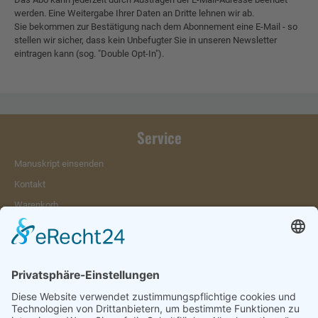
werden. Eine Weitergabe Ihrer Daten an Dritte lehnen wir ab.
Sie bekommen zur Bestätigung nach dem Abonnement eine E-Mail - so
stellen wir sicher, dass kein Unbefugter Sie in unseren Newsletter
eintragen kann (sog. "Double Opt-In").
Service
Manuskript einsenden
Kontakt
Warenkorb
Konto
Merkzettel
Mein Wunschzettel
Öffentlicher Wunschzettel
Vertrag widerrufen