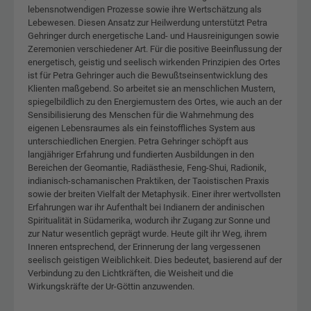
lebensnotwendigen Prozesse sowie ihre Wertschätzung als
Lebewesen. Diesen Ansatz zur Heilwerdung unterstützt Petra
Gehringer durch energetische Land- und Hausreinigungen sowie
Zeremonien verschiedener Art. Für die positive Beeinflussung der
energetisch, geistig und seelisch wirkenden Prinzipien des Ortes
ist für Petra Gehringer auch die Bewußtseinsentwicklung des
Klienten maßgebend. So arbeitet sie an menschlichen Mustern,
spiegelbildlich zu den Energiemustern des Ortes, wie auch an der
Sensibilisierung des Menschen für die Wahrnehmung des
eigenen Lebensraumes als ein feinstoffliches System aus
unterschiedlichen Energien. Petra Gehringer schöpft aus
langjähriger Erfahrung und fundierten Ausbildungen in den
Bereichen der Geomantie, Radiästhesie, Feng-Shui, Radionik,
indianisch-schamanischen Praktiken, der Taoistischen Praxis
sowie der breiten Vielfalt der Metaphysik. Einer ihrer wertvollsten
Erfahrungen war ihr Aufenthalt bei Indianern der andinischen
Spiritualität in Südamerika, wodurch ihr Zugang zur Sonne und
zur Natur wesentlich geprägt wurde. Heute gilt ihr Weg, ihrem
Inneren entsprechend, der Erinnerung der lang vergessenen
seelisch geistigen Weiblichkeit. Dies bedeutet, basierend auf der
Verbindung zu den Lichtkräften, die Weisheit und die
Wirkungskräfte der Ur-Göttin anzuwenden.