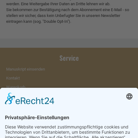
werden. Eine Weitergabe Ihrer Daten an Dritte lehnen wir ab.
Sie bekommen zur Bestätigung nach dem Abonnement eine E-Mail - so
stellen wir sicher, dass kein Unbefugter Sie in unseren Newsletter
eintragen kann (sog. "Double Opt-In").
Service
Manuskript einsenden
Kontakt
Warenkorb
Konto
Merkzettel
Mein Wunschzettel
Öffentlicher Wunschzettel
Vertrag widerrufen