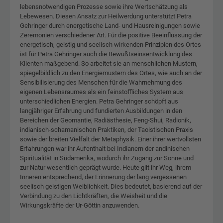
lebensnotwendigen Prozesse sowie ihre Wertschätzung als
Lebewesen. Diesen Ansatz zur Heilwerdung unterstützt Petra
Gehringer durch energetische Land- und Hausreinigungen sowie
Zeremonien verschiedener Art. Für die positive Beeinflussung der
energetisch, geistig und seelisch wirkenden Prinzipien des Ortes
ist für Petra Gehringer auch die Bewußtseinsentwicklung des
Klienten maßgebend. So arbeitet sie an menschlichen Mustern,
spiegelbildlich zu den Energiemustern des Ortes, wie auch an der
Sensibilisierung des Menschen für die Wahrnehmung des
eigenen Lebensraumes als ein feinstoffliches System aus
unterschiedlichen Energien. Petra Gehringer schöpft aus
langjähriger Erfahrung und fundierten Ausbildungen in den
Bereichen der Geomantie, Radiästhesie, Feng-Shui, Radionik,
indianisch-schamanischen Praktiken, der Taoistischen Praxis
sowie der breiten Vielfalt der Metaphysik. Einer ihrer wertvollsten
Erfahrungen war ihr Aufenthalt bei Indianern der andinischen
Spiritualität in Südamerika, wodurch ihr Zugang zur Sonne und
zur Natur wesentlich geprägt wurde. Heute gilt ihr Weg, ihrem
Inneren entsprechend, der Erinnerung der lang vergessenen
seelisch geistigen Weiblichkeit. Dies bedeutet, basierend auf der
Verbindung zu den Lichtkräften, die Weisheit und die
Wirkungskräfte der Ur-Göttin anzuwenden.