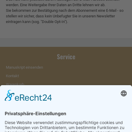
werden. Eine Weitergabe Ihrer Daten an Dritte lehnen wir ab.
Sie bekommen zur Bestätigung nach dem Abonnement eine E-Mail - so
stellen wir sicher, dass kein Unbefugter Sie in unseren Newsletter
eintragen kann (sog. "Double Opt-In").
Service
Manuskript einsenden
Kontakt
Warenkorb
Konto
Merkzettel
Mein Wunschzettel
Öffentlicher Wunschzettel
Vertrag widerrufen