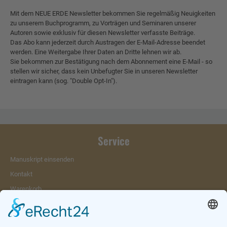
Mit dem NEUE ERDE Newsletter bekommen Sie regelmäßig Neuigkeiten
zu unserem Buchprogramm, zu Vorträgen und Seminaren unserer
Autoren sowie exklusiv für diesen Newsletter verfasste Beiträge.
Das Abo kann jederzeit durch Austragen der E-Mail-Adresse beendet
werden. Eine Weitergabe Ihrer Daten an Dritte lehnen wir ab.
Sie bekommen zur Bestätigung nach dem Abonnement eine E-Mail - so
stellen wir sicher, dass kein Unbefugter Sie in unseren Newsletter
eintragen kann (sog. "Double Opt-In").
Service
Manuskript einsenden
Kontakt
Warenkorb
Konto
Merkzettel