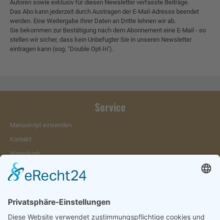
Autoren sowie exklusiv für diesen Newsletter verfasste Beiträge.
Das Abo kann jederzeit durch Austragen der E-Mail-Adresse beendet
werden. Eine Weitergabe Ihrer Daten an Dritte lehnen wir ab.
Sie bekommen zur Bestätigung nach dem Abonnement eine E-Mail - so
stellen wir sicher, dass kein Unbefugter Sie in unseren Newsletter
eintragen kann (sog. "Double Opt-In").
Service
Manuskript einsenden
Kontakt
Warenkorb
Konto
Merkzettel
Mein Wunschzettel
Öffentlicher Wunschzettel