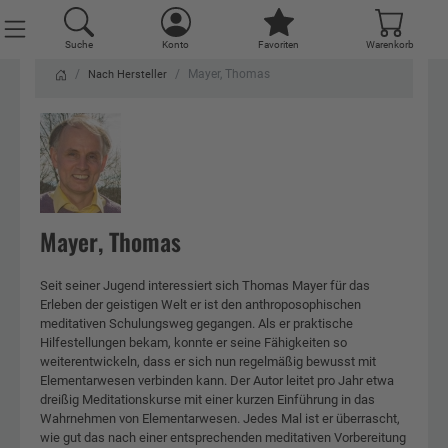
Suche
Suche
Suche
Suche
Suche
Suche
Suche
Suche
Konto
Konto
Konto
Konto
Konto
Konto
Konto
Konto
Favoriten
Favoriten
Favoriten
Favoriten
Favoriten
Favoriten
Favoriten
Favoriten
Warenkorb
Warenkorb
Warenkorb
Warenkorb
Warenkorb
Warenkorb
Warenkorb
Warenkorb
Mayer, Thomas
Nach Hersteller
Mayer, Thomas
Seit seiner Jugend interessiert sich Thomas Mayer für das
Erleben der geistigen Welt er ist den anthroposophischen
meditativen Schulungsweg gegangen. Als er praktische
Hilfestellungen bekam, konnte er seine Fähigkeiten so
weiterentwickeln, dass er sich nun regelmäßig bewusst mit
Elementarwesen verbinden kann. Der Autor leitet pro Jahr etwa
dreißig Meditationskurse mit einer kurzen Einführung in das
Wahrnehmen von Elementarwesen. Jedes Mal ist er überrascht,
wie gut das nach einer entsprechenden meditativen Vorbereitung