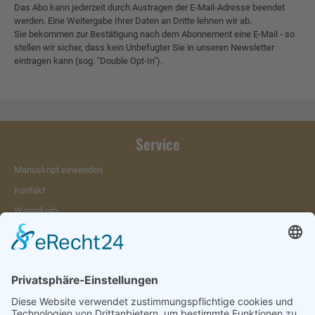
Das Abo kann jederzeit durch Austragen der E-Mail-Adresse beendet
werden. Eine Weitergabe Ihrer Daten an Dritte lehnen wir ab.
Sie bekommen zur Bestätigung nach dem Abonnement eine E-Mail - so
stellen wir sicher, dass kein Unbefugter Sie in unseren Newsletter
eintragen kann (sog. "Double Opt-In").
Service
Manuskript einsenden
Kontakt
Warenkorb
Konto
Merkzettel
Mein Wunschzettel
Öffentlicher Wunschzettel
Vertrag widerrufen