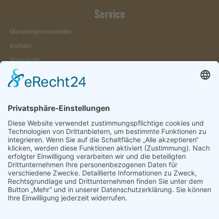
Service
Manuskript einsenden
Kontakt
Warenkorb
Konto
Merkzettel
Mein Wunschzettel
Öffentlicher Wunschzettel
Vertrag widerrufen
Informationen
Impressum & Disclaimer
AGB und Widerrufsrecht
Datenschutz