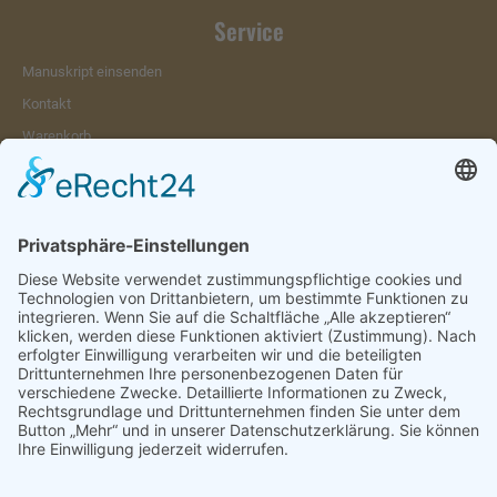
Service
Manuskript einsenden
Kontakt
Warenkorb
Konto
Merkzettel
Mein Wunschzettel
Öffentlicher Wunschzettel
Vertrag widerrufen
Informationen
Impressum & Disclaimer
AGB und Widerrufsrecht
Datenschutz