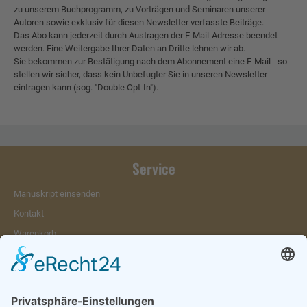
zu unserem Buchprogramm, zu Vorträgen und Seminaren unserer
Autoren sowie exklusiv für diesen Newsletter verfasste Beiträge.
Das Abo kann jederzeit durch Austragen der E-Mail-Adresse beendet
werden. Eine Weitergabe Ihrer Daten an Dritte lehnen wir ab.
Sie bekommen zur Bestätigung nach dem Abonnement eine E-Mail - so
stellen wir sicher, dass kein Unbefugter Sie in unseren Newsletter
eintragen kann (sog. "Double Opt-In").
Service
Manuskript einsenden
Kontakt
Warenkorb
Konto
Merkzettel
Mein Wunschzettel