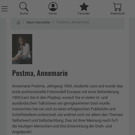
Suche
Suche
Suche
Suche
Konto
Konto
Konto
Konto
Favoriten
Favoriten
Favoriten
Favoriten
Warenkorb
Warenkorb
Warenkorb
Warenkorb
Postma, Annemarie
Nach Hersteller
Postma, Annemarie
Annemarie Postma, Jahrgang 1969, studierte Jura und wurde das
erste professionelle Fotomodell Europas mit einer Behinderung.
1995 kam Sie in den Playboy, worauf Sie in vielen in- und
ausländischen Talkshows ein gerngesehener Gast wurde.
Inzwischen hat sie sich zu einer erfolgreichen Publizistin und
Schriftstellerin entwickelt; sie widmet sich vor allem den Themen
Selbstwert und Selbstachtung. Das ist ihrer Meinung nach fu?r
die heutigen Menschen und ihre Entwicklung der Dreh- und
Angelpunkt.