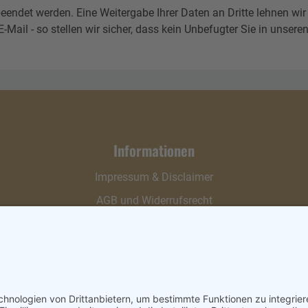
eendet werden. Eine Weitergabe Ihrer Daten an Dritte lehnen wir
l - so stellen wir sicher, dass kein Unbefugter Sie in unseren 
Informationen
Impressum & Disclaimer
AGB und Widerrufsrecht
Datenschutz
Verpackung und Versand
Widerrufsrecht
Wie bestellen?