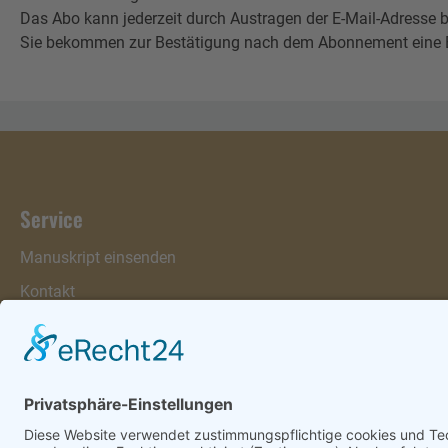
Das Abo kann jederzeit durch Austragen der E-Mail-Adresse b
Sie bekommen zur Bestätigung nach dem Abonnement eine E-Mai
Service
Manuskript einsenden
Kontakt
Warenkorb
Konto
Merkzettel
Mein Wunschzettel