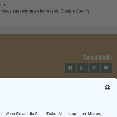
 ab.
Newsletter eintragen kann (sog. "Double Opt-In").
Social Media
Facebook
Instagram
Twitter
YouTu