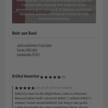
Verbindung zum YouTube-Service hergestellt und dir ein
YouTube-Video angezeigt wird. Dadurch werden
personenbezogene Daten (z. B. IP-Adresse) an YouTube
übermittelt. Weitere Informationen findest du in der
Datenschutzerklärung.
Mehr zum Buch
Jetzt reinhören (YouTube)
Cover (300 dpi)
Leseprobe (PDF)
Artikel bewerten
(1)
am
04.06.2016
von
Melanie
&#8222;Leben ist die Möglichkeit, Liebe zu erkennen.
Bewusst leben heißt: erkennen &#8211; wählen &#8211;
erleben. Immer wieder!&#8220; Der Weg in das große
Leben beschreibt die unterschiedlichen Wege, die wir