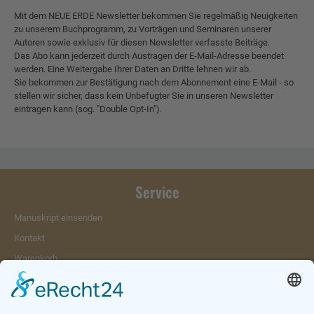
Mit dem NEUE ERDE Newsletter bekommen Sie regelmäßig Neuigkeiten
zu unserem Buchprogramm, zu Vorträgen und Seminaren unserer
Autoren sowie exklusiv für diesen Newsletter verfasste Beiträge.
Das Abo kann jederzeit durch Austragen der E-Mail-Adresse beendet
werden. Eine Weitergabe Ihrer Daten an Dritte lehnen wir ab.
Sie bekommen zur Bestätigung nach dem Abonnement eine E-Mail - so
stellen wir sicher, dass kein Unbefugter Sie in unseren Newsletter
eintragen kann (sog. "Double Opt-In").
Service
Manuskript einsenden
Kontakt
Warenkorb
Konto
Merkzettel