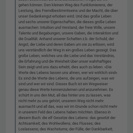
gehen können. Den kleinen Weg des Funktionierens, der
Leistung, des Fremdbestimmtseins und der Macht, die über
unser Gedankengut erhoben wird. Und das große Leben
und sechs unserer Eigenschaften, die dieses große Leben
ausmachen: Intuition und Verstand, der freie Wille, unsere
Talente und Begabungen, unsere Gaben, die Interaktion und
die Dualität. Anhand unserer Schatten z.b. der Schuld, der
Angst, der Liebe und deren Gaben um sie zu erlösen, wird
uns verständlich der Weg in ein großes Leben gezeigt. Das
große Leben, welches uns die Liebe und das Verständnis,
die Erfahrung und die Weisheit über unser wahrhaftiges
Sein zeigt und uns dazu erhebt, dies auch zu leben. »Die
Werte des Lebens lassen uns ahnen, wer wir wirklich sind«
Es sind die Werte des Lebens, die uns aufzeigen, was wir
sind und wer wir sind. Dieses Buch ist ein Wegweiser
genau diese Werte kennenzulernen und anzunehmen. Es
schürt in uns den Mut, all das hinter uns zu lassen, was
nicht mehr zu uns gehört, unserem Weg nicht mehr
ausmacht und all das, was wir im Grunde schon nicht mehr
in unserem Feld des Lebens haben möchten. Ebenso in
diesem Buch: die elf Gesetze des Lebens: das gesetzt der
Achtsamkeit; des Wohlwollens; des Flusses; des
Loslassens; des Wachstums; der Fülle; der Dankbarkeit;