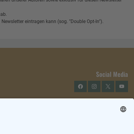
 ab.
Newsletter eintragen kann (sog. "Double Opt-In").
Social Media
Facebook
Instagram
Twitter
YouTu