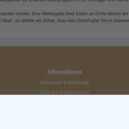
eendet werden. Eine Weitergabe Ihrer Daten an Dritte lehnen wir
l - so stellen wir sicher, dass kein Unbefugter Sie in unseren 
Informationen
Impressum & Disclaimer
AGB und Widerrufsrecht
Datenschutz
Verpackung und Versand
Widerrufsrecht