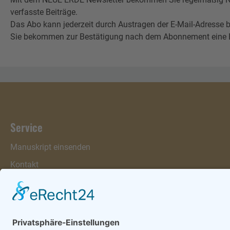
verfasste Beiträge.
Das Abo kann jederzeit durch Austragen der E-Mail-Adresse b
Sie bekommen zur Bestätigung nach dem Abonnement eine E-Mai
Service
Manuskript einsenden
Kontakt
Warenkorb
Konto
Merkzettel